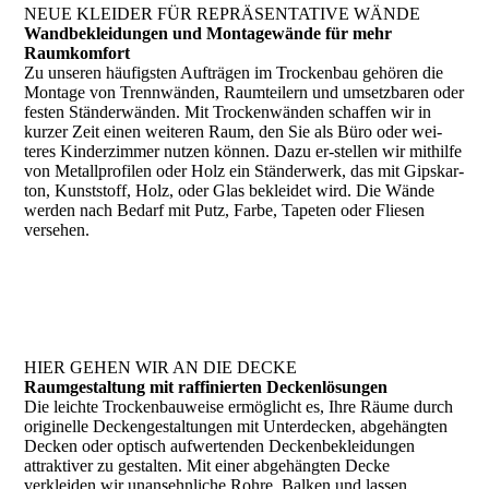
NEUE KLEIDER FÜR REPRÄSENTATIVE WÄNDE
Wandbekleidungen und Montagewände für mehr
Raumkomfort
Zu unseren häufigsten Aufträgen im Trockenbau gehören die
Montage von Trennwänden, Raumteilern und umsetzbaren oder
festen Ständerwänden. Mit Trockenwänden schaffen wir in
kurzer Zeit einen weiteren Raum, den Sie als Büro oder wei­
teres Kinderzimmer nutzen können. Dazu er-stellen wir mit­hilfe
von Metallprofilen oder Holz ein Ständerwerk, das mit Gips­kar­
ton, Kunststoff, Holz, oder Glas bekleidet wird. Die Wände
wer­den nach Bedarf mit Putz, Farbe, Tapeten oder Fliesen
versehen.
HIER GEHEN WIR AN DIE DECKE
Raumgestaltung mit raffinierten Deckenlösungen
Die leichte Trockenbauweise ermöglicht es, Ihre Räume durch
originelle Deckengestaltungen mit Unterdecken, abgehängten
Decken oder optisch aufwertenden Deckenbekleidungen
attraktiver zu gestalten. Mit einer abgehängten Decke
verkleiden wir unansehnliche Rohre, Balken und lassen