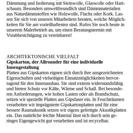
Dämmung und Isolierung mit Steinwolle, Glaswolle oder Hart­
schaum. Besonders umweltfreundlich sind Dämm­mate­rialien
aus Naturdämmstoffen wie Holzwolle, Flachs oder Kork. Las­
sen Sie sich von unseren Mitarbeitern beraten, welche Mög­lich­­
keiten für Sie am vorteilhaftesten sind. Rufen Sie noch heute in
unserem Malerbetrieb an, um einen Beratungstermin mit
Vorabbesichtigung zu vereinbaren!
ARCHITEKTONISCHE VIELFALT
Gipskarton, der Allrounder für eine individuelle
Innengestaltung
Platten aus Gipskarton eignen sich durch ihre ausgezeich­ne­ten
Eigenschaften und vielseitigen Einsatzmöglichkeiten her­vor­­
ragend für den Innenausbau. Sie sind extrem wider­stands­fähig
und bieten Schutz vor Kälte, Wärme und Schall. Bei be­son­­de­
ren Anforderungen, wie hohen Lasten oder als Brand­schutz,
setzen wir spezielle Platten aus Gipsfaser ein. In Feucht­räumen
verarbeiten wir imprägnierte Gips­karton­plat­ten und für eine
bessere Raumakustik setzen wir eigens gefer­tigte Akustik­plat­ten
ein. Das natürliche leichte Material lässt sich durch sein ge­
ringes Eigengewicht gut verarbeiten und ist recycelbar.